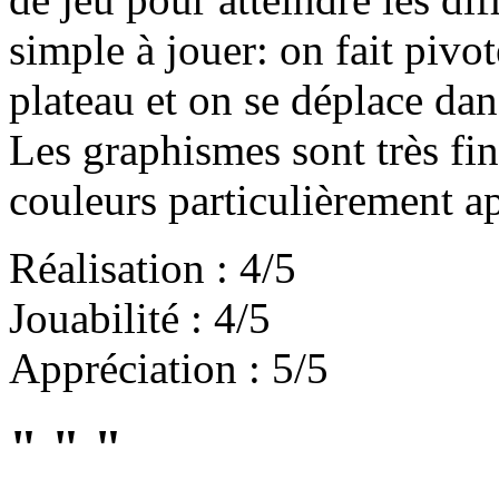
simple à jouer: on fait pivot
plateau et on se déplace dan
Les graphismes sont très fi
couleurs particulièrement a
Réalisation : 4/5
Jouabilité : 4/5
Appréciation : 5/5
" " "