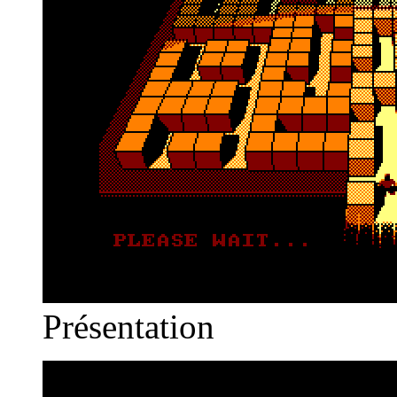
Présentation