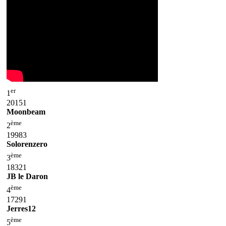
er
1
20151
Moonbeam
ème
2
19983
Solorenzero
ème
3
18321
JB le Daron
ème
4
17291
Jerres12
ème
5