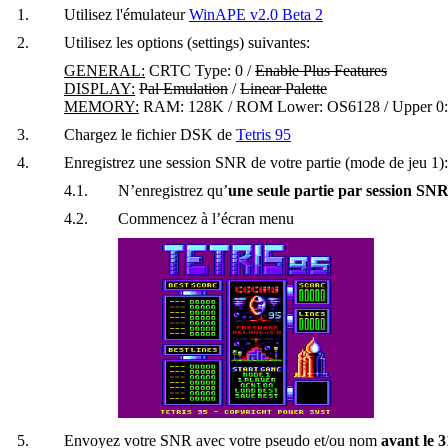
1.
Utilisez l'émulateur
WinAPE v2.0 Beta 2
2.
Utilisez les options (settings) suivantes:
GENERAL:
CRTC Type: 0 /
Enable Plus Features
DISPLAY:
Pal Emulation
/
Linear Palette
MEMORY:
RAM: 128K / ROM Lower: OS6128 / Upper 0
3.
Chargez le fichier DSK de
Tetris 95
4.
Enregistrez une session SNR de votre partie (mode de jeu 1):
4.1.
N’enregistrez qu’
une seule partie par session SN
4.2.
Commencez à l’écran menu
5.
Envoyez votre SNR avec votre pseudo et/ou nom
avant le 