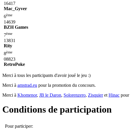
16417
Mac_Gyver
ème
6
14639
BZH Games
ème
7
13831
Rity
ème
8
08823
RetroPoke
Merci à tous les participants d'avoir joué le jeu :)
Merci à
amstrad.eu
pour la promotion du concours.
Merci à
Khomenor
,
JB le Daron
,
Solorenzero
,
Zisquier
et
Hinac
pour 
Conditions de participation
Pour participer: