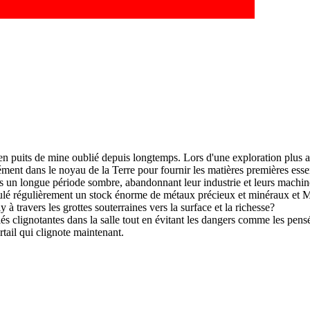
en puits de mine oublié depuis longtemps. Lors d'une exploration plus ap
ément dans le noyau de la Terre pour fournir les matières premières essen
 dans un longue période sombre, abandonnant leur industrie et leurs mach
umulé régulièrement un stock énorme de métaux précieux et minéraux et Min
 à travers les grottes souterraines vers la surface et la richesse?
és clignotantes dans la salle tout en évitant les dangers comme les pensée
tail qui clignote maintenant.