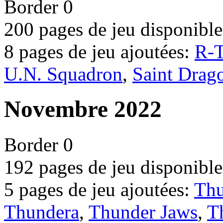
Border 0
200 pages de jeu disponible
8 pages de jeu ajoutées:
R-
U.N. Squadron
,
Saint Drag
Novembre 2022
Border 0
192 pages de jeu disponible
5 pages de jeu ajoutées:
Thu
Thundera
,
Thunder Jaws
,
T