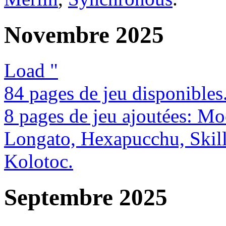
Novembre 2025
Load "
84 pages de jeu disponibles
8 pages de jeu ajoutées: M
Longato, Hexapucchu, Skil
Kolotoc.
Septembre 2025