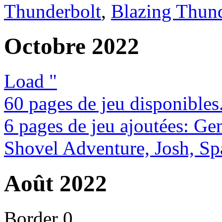
Thunderbolt
,
Blazing Thun
Octobre 2022
Load "
60 pages de jeu disponibles
6 pages de jeu ajoutées: G
Shovel Adventure, Josh, Sp
Août 2022
Border 0