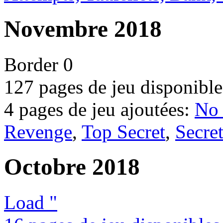
Novembre 2018
Border 0
127 pages de jeu disponible
4 pages de jeu ajoutées:
No 
Revenge
,
Top Secret
,
Secre
Octobre 2018
Load "