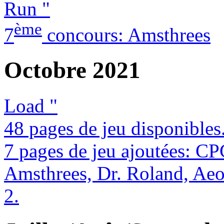
Run "
ème
7
concours: Amsthrees
Octobre 2021
Load "
48 pages de jeu disponibles
7 pages de jeu ajoutées: CP
Amsthrees, Dr. Roland, Aeo
2.