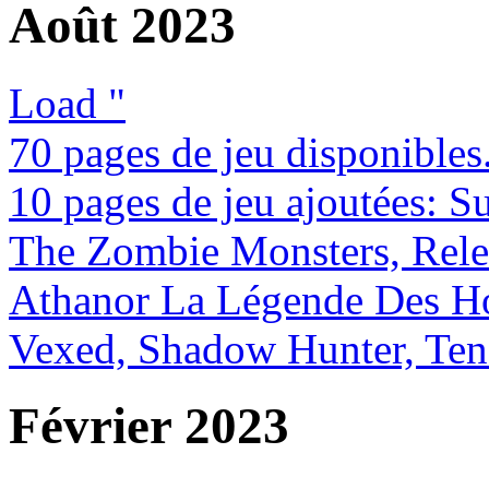
Août 2023
Load "
70 pages de jeu disponibles
10 pages de jeu ajoutées: S
The Zombie Monsters, Relen
Athanor La Légende Des H
Vexed, Shadow Hunter, Ten
Février 2023