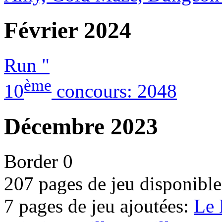
Février 2024
Run "
ème
10
concours: 2048
Décembre 2023
Border 0
207 pages de jeu disponible
7 pages de jeu ajoutées:
Le 