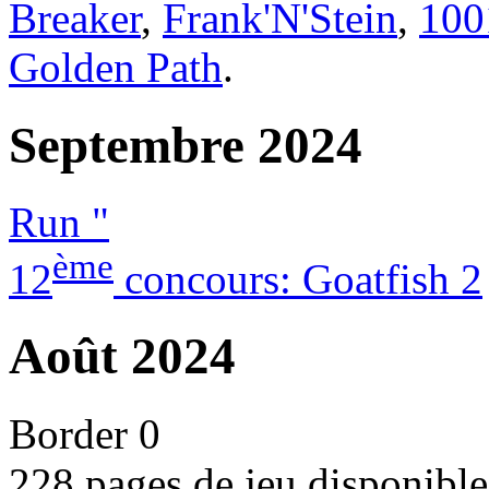
Breaker
,
Frank'N'Stein
,
100
Golden Path
.
Septembre 2024
Run "
ème
12
concours: Goatfish 2
Août 2024
Border 0
228 pages de jeu disponible