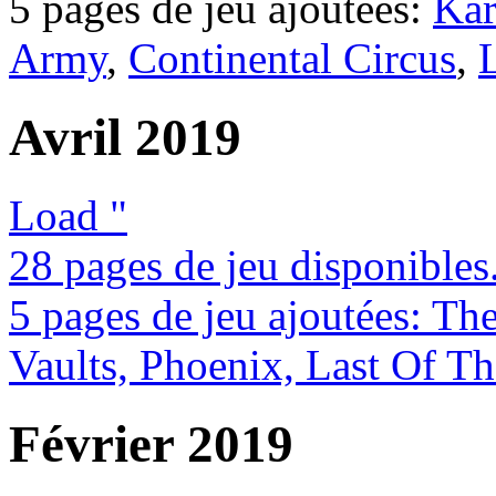
5 pages de jeu ajoutées:
Ka
Army
,
Continental Circus
,
L
Avril 2019
Load "
28 pages de jeu disponibles
5 pages de jeu ajoutées: T
Vaults, Phoenix, Last Of T
Février 2019