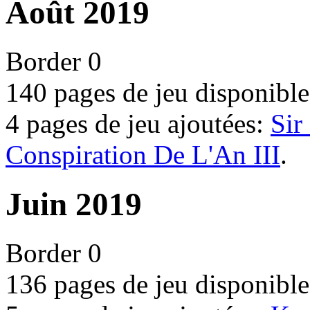
Août 2019
Border 0
140 pages de jeu disponible
4 pages de jeu ajoutées:
Sir
Conspiration De L'An III
.
Juin 2019
Border 0
136 pages de jeu disponible