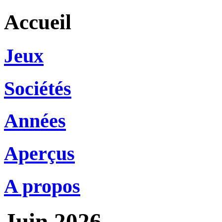
Accueil
Jeux
Sociétés
Années
Aperçus
A propos
Juin 2026