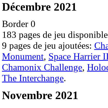
Décembre 2021
Border 0
183 pages de jeu disponible
9 pages de jeu ajoutées:
Cha
Monument
,
Space Harrier I
Chamonix Challenge
,
Holo
The Interchange
.
Novembre 2021