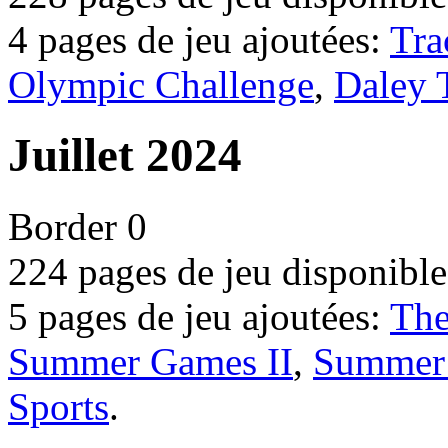
4 pages de jeu ajoutées:
Tra
Olympic Challenge
,
Daley 
Juillet 2024
Border 0
224 pages de jeu disponible
5 pages de jeu ajoutées:
The
Summer Games II
,
Summer
Sports
.