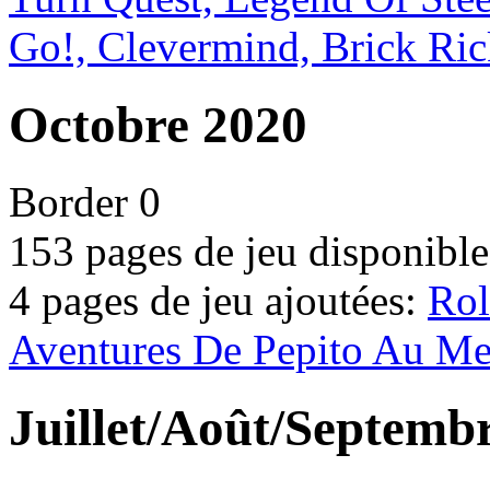
Go!, Clevermind, Brick Ric
Octobre 2020
Border 0
153 pages de jeu disponible
4 pages de jeu ajoutées:
Rol
Aventures De Pepito Au M
Juillet/Août/Septemb