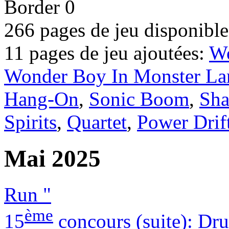
Border 0
266 pages de jeu disponible
11 pages de jeu ajoutées:
W
Wonder Boy In Monster La
Hang-On
,
Sonic Boom
,
Sha
Spirits
,
Quartet
,
Power Drif
Mai 2025
Run "
ème
15
concours (suite): Dr